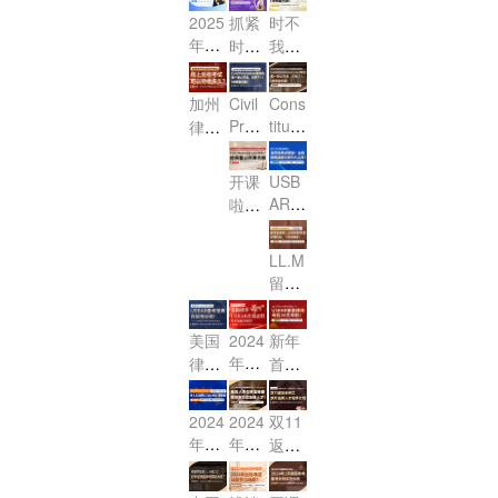
职场
0日
——
——
第二
改M
春首
2025
AR与
法’失
2025
抓紧
时不
备好
第二
第一
变革
前提
讲公
C
播 灵
年CA
香港
分重
年2
时
我
了
弹
弹
与机
交申
Q！7
开
蛇献
BAR
OLQ
灾
月CA
间！
待：
吗？
（PT
（Es
遇 暨
请省
月律
考试
课，
瑞，
E的
区！"
BAR
2025
2025
篇）！
say
威普
下延
考新
临
亮相
加州
Civil
Cons
首战
职业
考前
CAB
CAB
篇）！
爱生
迟
Proc
titutio
动态
近！
啦！
律师
必
突围
准备
AR报
AR报
教育
费！
edur
nal L
分
考试
胜！
之路
以及
名已
名通
AI智
e民
aw宪
析！
改革
开课
USB
线上
启
道已
学助
诉
法：
MCQ
终落
AR·
啦：
线下
动！
开
手2.0
法：
第一
Stud
定，
美国
加州
考试
放！
内测
第一
讲
y Gui
线上
律考
律考
全解
Fede
品鉴
LL.M
de联
讲
（公
远程
公开
改制
ral E
析
会
留学
邦法
（公
开
考试
课
viden
在
全攻
单选
开
课）
可以
之“合
ce联
即，
略：
题 公
课）
持续
美国
2024
新年
同
邦证
Cons
从选
开课
多
年龙
律考
首
法”来
据法
titutio
校到
邀您
久？
年开
USB
战，
nal L
啦！
第一
毕业
参
AR改
工首
2024
aw
讲公
2024
2024
双11
及考
加！
制来
播：
年2
（美
开
年法
年不
返场
BA
袭，
龙腾
月US
国宪
课，
学院
让内
系列
R，
如何
律
BAR
法）
它来
新
卷变
之涉
一站