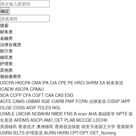
搜索
财务类
金融类
法律合规类
医疗类
移民类
护理类
其他类
领创者商学
USCPA
HKICPA
CMA
IPA
CIA
CPE
PE
HRCI
SHRM
EA
财务英语
ICAEW
ASCPA
CPAAU
SOA
CCFP
CFA
CGFT
CAA
CAS
ESG
ACFE
CAMS
USBAR
SQE
CIARB
PMP
FCPAI
法律英语
CISSP
IAPP
OLQE
CGSS
AIGP
TOLES
NGL
USMLE
LMCHK
NCBAHM
NBDE
FNS
B-scan
AHA
基础医学
NPTE
医
生英语
ARDMS
ASCPi
AMC
OET
PLAB
MCCQE
LDCHK
美国移民
香港优才
澳洲移民
香港创业续签
胡安卡洛国王大学
香港留学
USRN
IELTS
护理英语
AURN
HKRN
CPT/OPT
OET_Nursing