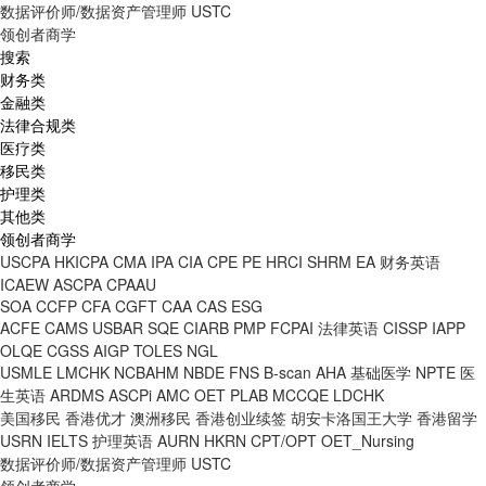
数据评价师/数据资产管理师
USTC
领创者商学
搜索
财务类
金融类
法律合规类
医疗类
移民类
护理类
其他类
领创者商学
USCPA
HKICPA
CMA
IPA
CIA
CPE
PE
HRCI
SHRM
EA
财务英语
ICAEW
ASCPA
CPAAU
SOA
CCFP
CFA
CGFT
CAA
CAS
ESG
ACFE
CAMS
USBAR
SQE
CIARB
PMP
FCPAI
法律英语
CISSP
IAPP
OLQE
CGSS
AIGP
TOLES
NGL
USMLE
LMCHK
NCBAHM
NBDE
FNS
B-scan
AHA
基础医学
NPTE
医
生英语
ARDMS
ASCPi
AMC
OET
PLAB
MCCQE
LDCHK
美国移民
香港优才
澳洲移民
香港创业续签
胡安卡洛国王大学
香港留学
USRN
IELTS
护理英语
AURN
HKRN
CPT/OPT
OET_Nursing
数据评价师/数据资产管理师
USTC