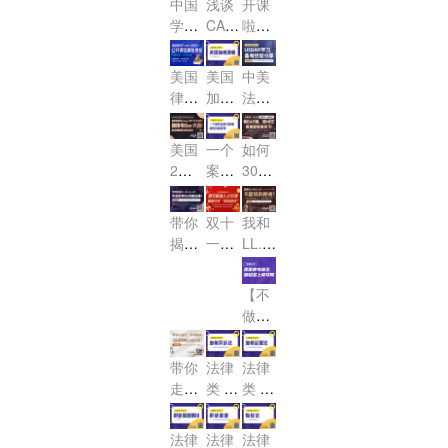
美国
中国
浅谈
开课
抓住
界，
公开
了！！
生“春
内耗,
外法
式解
律
学生
CAB
啦，
为数
首战
课名
季入
看涉
律人
答！
AR加
考，
读LL.
2024
不多
必
额免
学礼
外法
才培
州律
年2
考前
M或
的考
胜，
费
美国
美国
中美
包”
律服
养计
考20
月美
30天
J.D.
试机
USB
抢！
律考
加州
法考
，令
务市
划
对参
24年
国律
AR通
冲
会！
TRU
律师
差异
人心
场是
加美
远程
考备
关秘
刺！
ST
考试
说及
动的
否“卷
美国
一个
如何
国律
考试
考计
笈快
（信
介绍
USB
LL.M
出新
2月
案件
30天
考帮
可能
划改
来
托
AR学
offe
高
律考
怎样
快速
助大
性及
怎么
领！
法）
r，请
习备
度”!
倒计
才能
提升
吗？
利
做！
公开
查收
带你
双十
我和
考经
时，
被纽
MBE
弊？
课名
揭秘
一职
LL.M
验分
成
Essa
约法
&J.D
额免
LL.
场绿
享
y和P
绩，
院受
不能
M. &
费
码-法
【不
T如
锁定
理
J.D.
说的
抢，
律专
做小
何不
考Ba
毕业
秘
仅限
场
白】
踩
r大
生考
密！
5
美国
坑！
盘！
Bar
带你
法律
法律
个！
律考
的那
走捷
类 U
类 U
超全
点
径，
SBA
SBA
+稳
事！
R 加
R 加
快速
法律
法律
法律
妥上