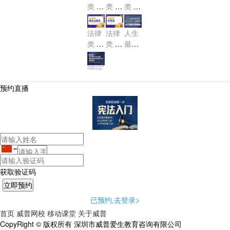
州民
州证
解
类 U
类 U
类 U
岸攻
诉法-
据法-
锁“美
SBA
SBA
SBA
略
Calif
Calif
国律
R 职
R 职
R 物
ornia
ornia
法律
法律
人生
师US
业道
业道
权法-
Civil
Evid
类 U
类 U
最坏
BA
德测
德-Pr
Real
Proc
ence
SBA
SBA
的结
R”！
Prop
试-M
ofess
edur
R 刑
R 合
果 也
erty
带你解锁“涉外律考
ional
PRE
USBAR”和“国际隐
e
私专业协会IAP
法&
同法-
不过
P”新技能点！
Resp
刑诉-
Cont
是大
预约直播
onsib
racts
Crimi
器晚
ility
nal L
成
aw a
nd C
rimin
al Pr
+86
oced
ure
获取验证码
已预约,去登录>
首页
威普网校
移动课堂
关于威普
CopyRight © 版权所有 深圳市威普爱生教育咨询有限公司