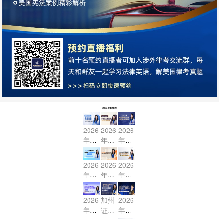
相关直播推荐
2026
2026
2026
年7
年7
年7
月US
月US
月US
BAR
BAR
BAR
2026
2026
2026
考前
冲刺
冲刺
年7
年7
年2
冲刺
班火
班火
月US
月US
月US
- 联
热进
热进
BAR
BAR
BAR
2026
加州
2026
邦法
行中-
行中
冲刺
冲刺
终极
年2
年2
证据
MBE
MBE
- MB
班火
班开
冲