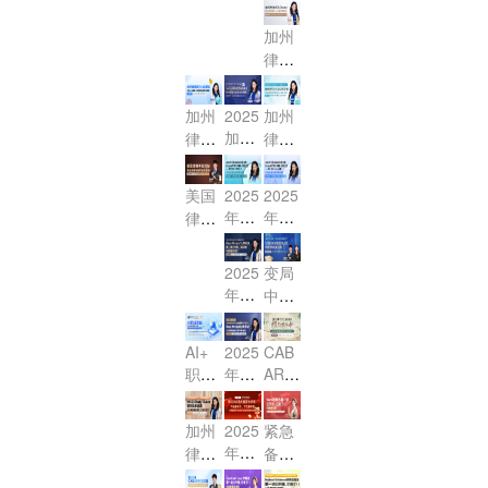
月US
月美
法
核心
证据
E合
热进
课啦
刺，
BAR
国加
（Evi
串讲
法限
同法
加州
行中
- 距
最后
考前
州律
denc
-
时体
限时
律考
- MB
离改
2周
30天
e）
师CA
验课
体验
信托
E民
制你
必做
冲刺
核心
BAR
课！
法
诉法
还有
事
加州
2025
加州
- 联
考试
考点
（Tr
限时
4次
项！
加州
律考
律考
邦法
专享
冲刺
ust
体验
机
律考
核心
公司
MBE
会
课，
s）
课！
会！
代理
提分
小法
法高
助力
美国
2025
2025
核心
与合
大揭
精
效突
2026
年7
年7
律师
考点
伙法
秘！
讲：
破：
年2
月考
月考
考试
精
精
Wills
中美
月加
期大
期大
探
讲，
2025
变局
（遗
讲：
执业
州律
冲刺
冲刺
秘：
攻克
年CA
中的
嘱）
Sere
讲师
考！
Essa
Essa
拿证
高频
BAR
选
na带
考点
带你
y & P
y & P
流程
难点
火热
择：
你攻
突破
直击
T守
T守
AI+
2025
CAB
与备
报名
2025
克高
与高
核
职业
年CA
AR报
分利
分利
考高
中 R
全球
频考
分策
心，
赋
BAR
名进
器
器
效路
eal P
法治
点，
略
稳-p
报名
能：
行
+万
+万
径
roper
加州
2025
紧急
格局
带你
ass
开始
涉外
中，
能公
能公
ty物
年蛇
律考
备
下，
突
高
啦！
法律
4月3
式
式
权法
年新
MBE
战！
USB
破‘小
分！
你准