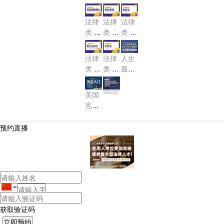
秘
场
超全
点
径，
SBA
SBA
r大
密！
+稳
事！
R 加
R 加
快速
盘！
法律
法律
法律
妥上
州民
州证
解
类 U
类 U
类 U
岸攻
诉法-
据法-
锁“美
SBA
SBA
SBA
略
Calif
Calif
国律
R 职
R 职
R 物
ornia
ornia
法律
法律
人生
师US
业道
业道
权法-
Civil
Evid
类 U
类 U
最坏
BA
德测
德-Pr
Real
Proc
ence
SBA
SBA
的结
R”！
Prop
试-M
ofess
edur
R 刑
R 合
果 也
erty
带你解锁“涉外律考
ional
美国
PRE
USBAR”和“国际隐
e
私专业协会IAP
法&
同法-
不过
P”新技能点！
Resp
宪法
刑诉-
Cont
是大
onsib
第一
racts
Crimi
器晚
ility
讲：
预约直播
nal L
成
宪法
aw a
入门
nd C
CON
rimin
STIT
al Pr
UTIO
oced
NAL
+86
ure
LAW
获取验证码