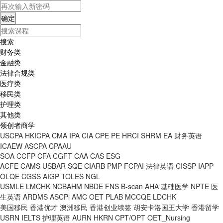
搜索
财务类
金融类
法律合规类
医疗类
移民类
护理类
其他类
领创者商学
USCPA
HKICPA
CMA
IPA
CIA
CPE
PE
HRCI
SHRM
EA
财务英语
ICAEW
ASCPA
CPAAU
SOA
CCFP
CFA
CGFT
CAA
CAS
ESG
ACFE
CAMS
USBAR
SQE
CIARB
PMP
FCPAI
法律英语
CISSP
IAPP
OLQE
CGSS
AIGP
TOLES
NGL
USMLE
LMCHK
NCBAHM
NBDE
FNS
B-scan
AHA
基础医学
NPTE
医
生英语
ARDMS
ASCPi
AMC
OET
PLAB
MCCQE
LDCHK
美国移民
香港优才
澳洲移民
香港创业续签
胡安卡洛国王大学
香港留学
USRN
IELTS
护理英语
AURN
HKRN
CPT/OPT
OET_Nursing