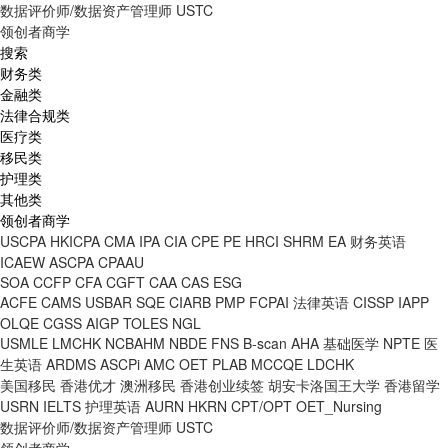
数据评价师/数据资产管理师
USTC
领创者商学
搜索
财务类
金融类
法律合规类
医疗类
移民类
护理类
其他类
领创者商学
USCPA
HKICPA
CMA
IPA
CIA
CPE
PE
HRCI
SHRM
EA
财务英语
ICAEW
ASCPA
CPAAU
SOA
CCFP
CFA
CGFT
CAA
CAS
ESG
ACFE
CAMS
USBAR
SQE
CIARB
PMP
FCPAI
法律英语
CISSP
IAPP
OLQE
CGSS
AIGP
TOLES
NGL
USMLE
LMCHK
NCBAHM
NBDE
FNS
B-scan
AHA
基础医学
NPTE
医
生英语
ARDMS
ASCPi
AMC
OET
PLAB
MCCQE
LDCHK
美国移民
香港优才
澳洲移民
香港创业续签
胡安卡洛国王大学
香港留学
USRN
IELTS
护理英语
AURN
HKRN
CPT/OPT
OET_Nursing
数据评价师/数据资产管理师
USTC