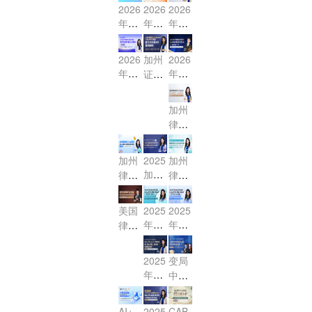
BAR
BAR
BAR
2026
2026
2026
考前
冲刺
冲刺
年7
年7
年2
冲刺
班火
班火
月US
月US
月US
- 联
热进
热进
BAR
BAR
BAR
2026
加州
2026
邦法
行中-
行中
冲刺
冲刺
终极
年2
年2
证据
MBE
MBE
- MB
班火
班开
冲
月US
月美
法
核心
证据
E合
热进
课啦
刺，
BAR
国加
（Evi
串讲
法限
同法
加州
行中
- 距
最后
考前
州律
denc
-
时体
限时
律考
- MB
离改
2周
30天
e）
师CA
验课
体验
信托
E民
制你
必做
冲刺
核心
BAR
课！
法
诉法
还有
事
加州
2025
加州
- 联
考试
考点
（Tr
限时
4次
项！
加州
律考
律考
邦法
专享
冲刺
ust
体验
机
律考
核心
公司
MBE
会
课，
s）
课！
会！
代理
提分
小法
法高
助力
美国
2025
2025
核心
与合
大揭
精
效突
2026
年7
年7
律师
考点
伙法
秘！
讲：
破：
年2
月考
月考
考试
精
精
Wills
中美
月加
期大
期大
探
讲，
2025
变局
（遗
讲：
执业
州律
冲刺
冲刺
秘：
攻克
年CA
中的
嘱）
Sere
讲师
考！
Essa
Essa
拿证
高频
BAR
选
na带
考点
带你
y & P
y & P
流程
难点
火热
择：
你攻
突破
直击
T守
T守
AI+
2025
CAB