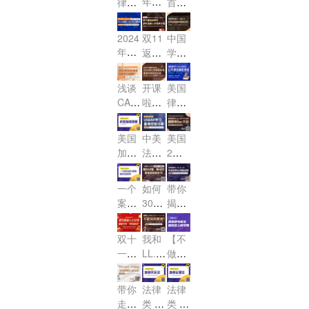
年龙
律考
首
法”来
据法
titutio
校到
邀您
久？
年开
USB
战，
nal L
啦！
第一
毕业
参
AR改
工首
2024
aw
讲公
2024
双11
中国
及考
加！
制来
播：
年2
（美
开
年法
返场
学生
BA
袭，
龙腾
月US
国宪
课，
学院
系列
读LL.
R，
如何
律
BAR
法）
它来
新
之涉
M或
一站
美国
浅谈
开课
美国
抓住
界，
公开
了！！
生“春
外法
J.D.
式解
律
CAB
啦，
律考
为数
首战
课名
季入
对参
律人
答！
AR加
考，
2024
TRU
不多
必
额免
学礼
加美
才培
州律
年2
ST
考前
的考
胜，
费
美国
中美
美国
包”
国律
养计
（信
考20
月美
30天
试机
USB
抢！
加州
法考
2月
，令
考帮
划
托
24年
国律
AR通
冲
会！
律师
差异
律考
人心
助大
法）
远程
考备
关秘
刺！
考试
说及
倒计
动的
吗？
公开
一个
如何
带你
考试
考计
笈快
介绍
USB
时，
LL.M
课名
案件
30天
揭秘
可能
划改
来
AR学
offe
Essa
额免
怎样
快速
LL.
性及
怎么
领！
r，请
习备
y和P
M. &
费
才能
提升
利
做！
查收
双十
我和
【不
考经
T如
J.D.
抢，
被纽
MBE
弊？
一职
LL.M
做小
验分
何不
毕业
成
仅限
约法
&J.D
场绿
白】
享
踩
生考
绩，
5
院受
不能
码-法
美国
坑！
Bar
个！
带你
法律
法律
锁定
理
说的
律专
律考
的那
走捷
类 U
类 U
考Ba