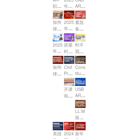
与备
报名
2025
克高
与高
核
职业
年CA
AR报
分利
分利
考高
中 R
全球
频考
分策
心，
赋
BAR
名进
器
器
效路
eal P
法治
点，
略
稳-p
报名
能：
行
+万
+万
径
roper
加州
2025
紧急
格局
带你
ass
开始
涉外
中，
能公
能公
ty物
年蛇
律考
备
下，
突
高
啦！
法律
4月3
式
式
权法
年新
MBE
战！
USB
破‘小
分！
你准
职场
0日
——
——
第二
改M
春首
2025
AR与
法’失
2025
抓紧
时不
备好
第二
第一
变革
前提
讲公
C
播 灵
年CA
香港
分重
年2
时
我
了
弹
弹
与机
交申
Q！7
开
蛇献
BAR
OLQ
灾
月CA
间！
待：
吗？
（PT
（Es
遇 暨
请省
月律
考试
课，
瑞，
E的
区！"
BAR
2025
2025
篇）！
say
威普
下延
考新
临
亮相
加州
Civil
Cons
首战
职业
考前
CAB
CAB
篇）！
爱生
迟
Proc
titutio
动态
近！
啦！
律师
必
突围
准备
AR报
AR报
教育
费！
edur
nal L
分
考试
胜！
之路
以及
名已
名通
AI智
e民
aw宪
析！
改革
开课
USB
线上
启
道已
学助
诉
法：
MCQ
终落
AR·
啦：
线下
动！
开
手2.0
法：
第一
Stud
定，
美国
加州
考试
放！
内测
第一
讲
y Gui
线上
律考
律考
全解
Fede
品鉴
LL.M
de联
讲
（公
远程
公开
改制
ral E
析
会
留学
邦法
（公
开
考试
课
viden
在
全攻
单选
开
课）
可以
之“合
ce联
即，
略：
题 公
课）
持续
美国
2024
新年
同
邦证
Cons
从选
开课
多