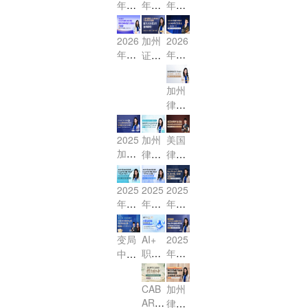
年7
年7
年2
冲刺
班火
班火
月US
月US
月US
- 联
热进
热进
BAR
BAR
BAR
2026
加州
2026
邦法
行中-
行中
冲刺
冲刺
终极
年2
年2
证据
MBE
MBE
- MB
班火
班开
冲
月US
月美
法
核心
证据
E合
热进
课啦
刺，
BAR
国加
（Evi
串讲
法限
同法
加州
行中
- 距
最后
考前
州律
denc
-
时体
限时
律考
- MB
离改
2周
30天
e）
师CA
验课
体验
信托
E民
制你
必做
冲刺
核心
BAR
课！
法
诉法
还有
事
2025
加州
美国
- 联
考试
考点
（Tr
限时
4次
项！
加州
律考
律师
邦法
专享
冲刺
ust
体验
机
律考
公司
考试
MBE
会
课，
s）
课！
会！
代理
提分
法高
探
助力
2025
2025
2025
核心
与合
大揭
效突
秘：
2026
年7
年7
年CA
考点
伙法
秘！
破：
拿证
年2
月考
月考
BAR
精
精
中美
流程
月加
火热
期大
期大
讲，
变局
AI+
2025
讲：
执业
与备
州律
报名
冲刺
冲刺
攻克
职业
年CA
中的
Sere
讲师
考高
考！
中 R
Essa
Essa
高频
赋
BAR
选
na带
带你
效路
y & P
y & P
eal P
难点
报名
能：
择：
你攻
直击
径
CAB
加州
T守
T守
roper
开始
涉外
2025
克高
核
AR报
ty物
律考
分利
分利