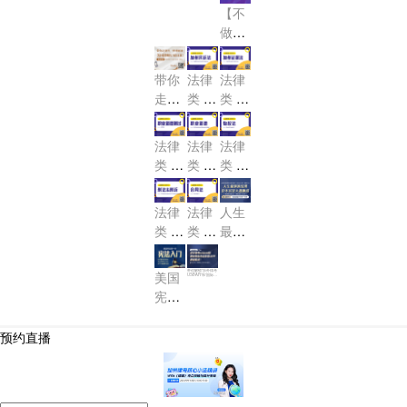
不能
M. &
费
码-法
【不
T如
锁定
理
J.D.
说的
抢，
律专
做小
何不
考Ba
毕业
秘
仅限
场
白】
踩
r大
生考
密！
5
美国
坑！
盘！
Bar
带你
法律
法律
个！
律考
的那
走捷
类 U
类 U
超全
点
径，
SBA
SBA
+稳
事！
R 加
R 加
快速
法律
法律
法律
妥上
州民
州证
解
类 U
类 U
类 U
岸攻
诉法-
据法-
锁“美
SBA
SBA
SBA
略
Calif
Calif
国律
R 职
R 职
R 物
ornia
ornia
法律
法律
人生
师US
业道
业道
权法-
Civil
Evid
类 U
类 U
最坏
BA
德测
德-Pr
Real
Proc
ence
SBA
SBA
的结
R”！
Prop
试-M
ofess
edur
R 刑
R 合
果 也
erty
带你解锁“涉外律考
ional
美国
PRE
USBAR”和“国际隐
e
私专业协会IAP
法&
同法-
不过
P”新技能点！
Resp
宪法
刑诉-
Cont
是大
onsib
第一
racts
Crimi
器晚
ility
讲：
预约直播
nal L
成
宪法
aw a
入门
nd C
CON
rimin