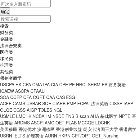
搜索
财务类
金融类
法律合规类
医疗类
移民类
护理类
其他类
领创者商学
USCPA
HKICPA
CMA
IPA
CIA
CPE
PE
HRCI
SHRM
EA
财务英语
ICAEW
ASCPA
CPAAU
SOA
CCFP
CFA
CGFT
CAA
CAS
ESG
ACFE
CAMS
USBAR
SQE
CIARB
PMP
FCPAI
法律英语
CISSP
IAPP
OLQE
CGSS
AIGP
TOLES
NGL
USMLE
LMCHK
NCBAHM
NBDE
FNS
B-scan
AHA
基础医学
NPTE
医
生英语
ARDMS
ASCPi
AMC
OET
PLAB
MCCQE
LDCHK
美国移民
香港优才
澳洲移民
香港创业续签
胡安卡洛国王大学
香港留学
USRN
IELTS
护理英语
AURN
HKRN
CPT/OPT
OET_Nursing