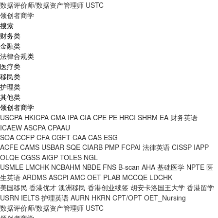
数据评价师/数据资产管理师
USTC
领创者商学
搜索
财务类
金融类
法律合规类
医疗类
移民类
护理类
其他类
领创者商学
USCPA
HKICPA
CMA
IPA
CIA
CPE
PE
HRCI
SHRM
EA
财务英语
ICAEW
ASCPA
CPAAU
SOA
CCFP
CFA
CGFT
CAA
CAS
ESG
ACFE
CAMS
USBAR
SQE
CIARB
PMP
FCPAI
法律英语
CISSP
IAPP
OLQE
CGSS
AIGP
TOLES
NGL
USMLE
LMCHK
NCBAHM
NBDE
FNS
B-scan
AHA
基础医学
NPTE
医
生英语
ARDMS
ASCPi
AMC
OET
PLAB
MCCQE
LDCHK
美国移民
香港优才
澳洲移民
香港创业续签
胡安卡洛国王大学
香港留学
USRN
IELTS
护理英语
AURN
HKRN
CPT/OPT
OET_Nursing
数据评价师/数据资产管理师
USTC