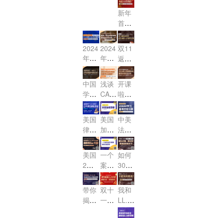
之“合
毕业
即，
ce联
AR改
工首
新年
同
及考
Cons
邦证
制来
播：
首
法”来
titutio
BA
据法
袭，
龙腾
战，
nal L
啦！
R，
第一
如何
律
2024
aw
一站
讲公
2024
2024
双11
抓住
界，
年2
（美
式解
开
年法
年不
返场
为数
首战
月US
国宪
答！
课，
学院
让内
系列
不多
必
BAR
法）
它来
新
卷变
之涉
的考
胜，
美国
中国
浅谈
开课
公开
了！！
生“春
内耗,
外法
试机
USB
律
学生
CAB
啦，
课名
季入
看涉
律人
AR通
会！
AR加
考，
读LL.
2024
额免
学礼
外法
才培
关秘
州律
年2
考前
M或
费
美国
美国
中美
包”
律服
养计
笈快
考20
月美
30天
J.D.
抢！
律考
加州
法考
，令
务市
划
来
对参
24年
国律
冲
TRU
律师
差异
人心
场是
领！
加美
远程
考备
刺！
ST
考试
说及
动的
否“卷
美国
一个
如何
国律
考试
考计
（信
介绍
USB
LL.M
出新
2月
案件
30天
考帮
可能
划改
托
AR学
offe
高
律考
怎样
快速
助大
性及
怎么
法）
r，请
习备
度”!
倒计
才能
提升
吗？
利
做！
公开
查收
带你
双十
我和
考经
时，
被纽
MBE
弊？
课名
揭秘
一职
LL.M
验分
成
Essa
约法
&J.D
额免
LL.
场绿
享
y和P
绩，
院受