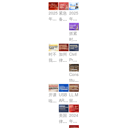
啦！
全球
法律
频考
心，
名进
权法
MBE
器
器
你准
法治
职场
点，
稳-p
行
改M
第二
+万
+万
2025
紧急
2025
备好
格局
变革
带你
ass
中，
C
讲公
能公
能公
年蛇
年2
备
了
下，
与机
突
高
Q！7
4月3
开
式
式
年新
月CA
战！
吗？
USB
遇 暨
破‘小
分！
月律
0日
课，
——
——
春首
BAR
2025
AR与
威普
法’失
抓紧
考新
前提
第二
第一
亮相
考前
播 灵
年CA
香港
爱生
分重
时
动态
交申
弹
弹
啦！
准备
蛇献
BAR
OLQ
教育
灾
间！
分
请省
（PT
（Es
考试
以及
瑞，
E的
AI智
区！"
2025
析！
下延
篇）！
say
时不
加州
Civil
临
线上
首战
职业
学助
CAB
MCQ
篇）！
迟
Proc
我
律师
近！
线下
必
突围
手2.0
AR报
Stud
费！
edur
待：
考试
考试
胜！
之路
内测
名已
y Gui
e民
2025
改革
全解
品鉴
Cons
de联
启
诉
CAB
终落
析
会
titutio
邦法
动！
法：
AR报
定，
nal L
单选
第一
名通
线上
aw宪
题 公
开课
USB
LL.M
讲
道已
远程
法：
开课
AR·
留学
啦：
（公
开
考试
第一
邀您
美国
全攻
加州
开
放！
可以
讲
参
律考
略：
律考
课）
Fede
持续
美国
2024
（公
加！
公开
从选
改制
ral E
多
年龙
律考
开
课
校到
在
viden
久？
年开
USB
课）