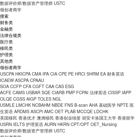
数据评价师/数据资产管理师
USTC
领创者商学
搜索
财务类
金融类
法律合规类
医疗类
移民类
护理类
其他类
领创者商学
USCPA
HKICPA
CMA
IPA
CIA
CPE
PE
HRCI
SHRM
EA
财务英语
ICAEW
ASCPA
CPAAU
SOA
CCFP
CFA
CGFT
CAA
CAS
ESG
ACFE
CAMS
USBAR
SQE
CIARB
PMP
FCPAI
法律英语
CISSP
IAPP
OLQE
CGSS
AIGP
TOLES
NGL
USMLE
LMCHK
NCBAHM
NBDE
FNS
B-scan
AHA
基础医学
NPTE
医
生英语
ARDMS
ASCPi
AMC
OET
PLAB
MCCQE
LDCHK
美国移民
香港优才
澳洲移民
香港创业续签
胡安卡洛国王大学
香港留学
USRN
IELTS
护理英语
AURN
HKRN
CPT/OPT
OET_Nursing
数据评价师/数据资产管理师
USTC