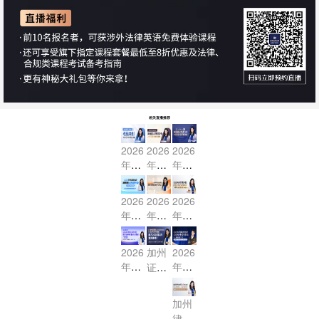
相关直播推荐
2026
2026
2026
年7
年7
年7
月US
月US
月US
BAR
BAR
BAR
2026
2026
2026
考前
冲刺
冲刺
年7
年7
年2
冲刺
班火
班火
月US
月US
月US
- 联
热进
热进
BAR
BAR
BAR
2026
加州
2026
邦法
行中-
行中
冲刺
冲刺
终极
年2
年2
证据
MBE
MBE
- MB
班火
班开
冲
月US
月美
法
核心
证据
E合
热进
课啦
刺，
BAR
国加
（Evi
串讲
法限
同法
加州
行中
- 距
最后
考前
州律
denc
-
时体
限时
律考