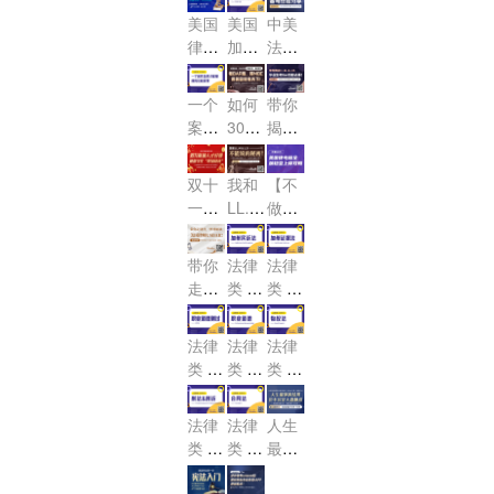
学礼
外法
才培
州律
年2
考前
M或
的考
胜，
费
美国
美国
中美
包”
律服
养计
考20
月美
30天
J.D.
试机
USB
抢！
律考
加州
法考
，令
务市
划
对参
24年
国律
AR通
冲
会！
TRU
律师
差异
人心
场是
加美
远程
考备
关秘
刺！
ST
考试
说及
动的
否“卷
一个
如何
带你
国律
考试
考计
笈快
（信
介绍
USB
LL.M
出新
案件
30天
揭秘
考帮
可能
划改
来
托
AR学
offe
高
怎样
快速
LL.
助大
性及
怎么
领！
法）
r，请
习备
度”!
M. &
才能
提升
吗？
利
做！
公开
查收
双十
我和
【不
考经
J.D.
被纽
MBE
弊？
课名
一职
LL.M
做小
验分
毕业
成
约法
&J.D
额免
场绿
白】
享
生考
绩，
院受
不能
费
码-法
美国
Bar
带你
法律
法律
锁定
理
说的
抢，
律专
律考
的那
走捷
类 U
类 U
考Ba
秘
仅限
场
超全
点
径，
SBA
SBA
r大
密！
5
+稳
事！
R 加
R 加
快速
盘！
个！
法律
法律
法律
妥上
州民
州证
解
类 U
类 U
类 U
岸攻
诉法-
据法-
锁“美
SBA
SBA
SBA
略
Calif
Calif
国律
R 职
R 职
R 物
ornia
ornia
法律
法律
人生
师US
业道
业道
权法-
Civil
Evid
类 U
类 U
最坏
BA
德测
德-Pr
Real
Proc
ence
SBA
SBA
的结
R”！
Prop
试-M
ofess
edur
R 刑
R 合