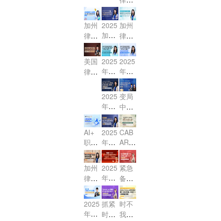
- MB
离改
2周
30天
e）
师CA
验课
体验
信托
E民
制你
必做
冲刺
核心
BAR
课！
法
诉法
还有
事
加州
2025
加州
- 联
考试
考点
（Tr
限时
4次
项！
加州
律考
律考
邦法
专享
冲刺
ust
体验
机
律考
核心
公司
MBE
会
课，
s）
课！
会！
代理
提分
小法
法高
助力
美国
2025
2025
核心
与合
大揭
精
效突
2026
年7
年7
律师
考点
伙法
秘！
讲：
破：
年2
月考
月考
考试
精
精
Wills
中美
月加
期大
期大
探
讲，
2025
变局
（遗
讲：
执业
州律
冲刺
冲刺
秘：
攻克
年CA
中的
嘱）
Sere
讲师
考！
Essa
Essa
拿证
高频
BAR
选
na带
考点
带你
y & P
y & P
流程
难点
火热
择：
你攻
突破
直击
T守
T守
AI+
2025
CAB
与备
报名
2025
克高
与高
核
职业
年CA
AR报
分利
分利
考高
中 R
全球
频考
分策
心，
赋
BAR
名进
器
器
效路
eal P
法治
点，
略
稳-p
报名
能：
行
+万
+万
径
roper
加州
2025
紧急
格局
带你
ass
开始
涉外
中，
能公
能公
ty物
年蛇
律考
备
下，
突
高
啦！
法律
4月3
式
式
权法
年新
MBE
战！
USB
破‘小
分！
你准
职场
0日
——
——
第二
改M
春首
2025
AR与
法’失
2025
抓紧
时不
备好
第二
第一
变革
前提
讲公
C
播 灵
年CA
香港
分重
年2
时
我
了
弹
弹
与机
交申
Q！7
开
蛇献
BAR
OLQ
灾