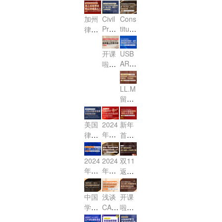
月CA
间！
待：
吗？
（PT
（Es
遇 暨
请省
月律
考试
课，
瑞，
E的
区！"
BAR
2025
2025
篇）！
say
威普
下延
考新
临
亮相
加州
Civil
Cons
首战
职业
考前
CAB
CAB
篇）！
爱生
迟
Proc
titutio
动态
近！
啦！
律师
必
突围
准备
AR报
AR报
教育
费！
edur
nal L
分
考试
胜！
之路
以及
名已
名通
AI智
e民
aw宪
析！
改革
开课
USB
线上
启
道已
学助
诉
法：
MCQ
终落
AR·
啦：
线下
动！
开
手2.0
法：
第一
Stud
定，
美国
加州
考试
放！
内测
第一
讲
y Gui
线上
律考
律考
全解
Fede
品鉴
LL.M
de联
讲
（公
远程
公开
改制
ral E
析
会
留学
邦法
（公
开
考试
课
viden
在
全攻
单选
开
课）
可以
之“合
ce联
即，
略：
题 公
课）
持续
美国
2024
新年
同
邦证
Cons
从选
开课
多
年龙
律考
首
法”来
据法
titutio
校到
邀您
久？
年开
USB
战，
nal L
啦！
第一
毕业
参
AR改
工首
2024
aw
讲公
2024
2024
双11
及考
加！
制来
播：
年2
（美
开
年法
年不
返场
BA
袭，
龙腾
月US
国宪
课，
学院
让内
系列
R，
如何
律
BAR
法）
它来
新
卷变
之涉
一站
美国
中国
浅谈
开课
抓住
界，
公开
了！！
生“春
内耗,
外法
式解
律
学生
CAB
啦，
为数
首战
课名
季入
看涉
律人
答！
AR加
考，
读LL.
2024
不多
必
额免