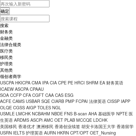
搜索
财务类
金融类
法律合规类
医疗类
移民类
护理类
其他类
领创者商学
USCPA
HKICPA
CMA
IPA
CIA
CPE
PE
HRCI
SHRM
EA
财务英语
ICAEW
ASCPA
CPAAU
SOA
CCFP
CFA
CGFT
CAA
CAS
ESG
ACFE
CAMS
USBAR
SQE
CIARB
PMP
FCPAI
法律英语
CISSP
IAPP
OLQE
CGSS
AIGP
TOLES
NGL
USMLE
LMCHK
NCBAHM
NBDE
FNS
B-scan
AHA
基础医学
NPTE
医
生英语
ARDMS
ASCPi
AMC
OET
PLAB
MCCQE
LDCHK
美国移民
香港优才
澳洲移民
香港创业续签
胡安卡洛国王大学
香港留学
USRN
IELTS
护理英语
AURN
HKRN
CPT/OPT
OET_Nursing