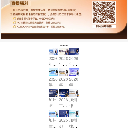
相关直播推荐
2026
2026
2026
年7
年7
年7
月US
月US
月US
BAR
BAR
BAR
2026
2026
2026
考前
冲刺
冲刺
年7
年2
年2
冲刺
班火
班火
月US
月US
月US
- 联
热进
热进
BAR
BAR
BAR
加州
2026
加州
邦法
行中-
行中
冲刺
终极
考前
年2
证据
律考
MBE
MBE
- MB
班火
冲
30天
月美
法
信托
核心
证据
E合
热进
刺，
冲刺
国加
（Evi
法
串讲
法限
同法
加州
2025
加州
行中
最后
- 联
州律
denc
（Tr
-
时体
限时
加州
律考
律考
- MB
2周
邦法