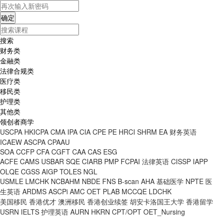
搜索
财务类
金融类
法律合规类
医疗类
移民类
护理类
其他类
领创者商学
USCPA
HKICPA
CMA
IPA
CIA
CPE
PE
HRCI
SHRM
EA
财务英语
ICAEW
ASCPA
CPAAU
SOA
CCFP
CFA
CGFT
CAA
CAS
ESG
ACFE
CAMS
USBAR
SQE
CIARB
PMP
FCPAI
法律英语
CISSP
IAPP
OLQE
CGSS
AIGP
TOLES
NGL
USMLE
LMCHK
NCBAHM
NBDE
FNS
B-scan
AHA
基础医学
NPTE
医
生英语
ARDMS
ASCPi
AMC
OET
PLAB
MCCQE
LDCHK
美国移民
香港优才
澳洲移民
香港创业续签
胡安卡洛国王大学
香港留学
USRN
IELTS
护理英语
AURN
HKRN
CPT/OPT
OET_Nursing