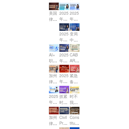
e）
师CA
ust
验课
体验
律考
E民
核心
公司
必做
MBE
核心
BAR
s）
课！
代理
诉法
提分
小法
法高
事
考试
美国
2025
2025
考点
核心
与合
限时
大揭
精
效突
项！
年7
年7
专享
律师
冲刺
考点
伙法
体验
秘！
讲：
破：
月考
月考
会
考试
课，
精
精
课！
Wills
中美
期大
期大
探
助力
讲，
2025
变局
（遗
讲：
执业
冲刺
冲刺
秘：
2026
攻克
年CA
中的
嘱）
Sere
讲师
Essa
Essa
年2
拿证
高频
BAR
选
na带
考点
带你
y & P
y & P
月加
流程
难点
火热
择：
你攻
突破
直击
T守
T守
AI+
2025
CAB
州律
与备
报名
2025
克高
与高
核
职业
年CA
AR报
分利
分利
考！
考高
中 R
全球
频考
分策
心，
赋
BAR
名进
器
器
效路
eal P
法治
点，
略
稳-p
报名
能：
行
+万
+万
径
roper
加州
2025
紧急
格局
带你
ass
开始
涉外
中，
能公
能公
ty物
年蛇
律考
备
下，
突
高
啦！
法律
4月3
式
式
权法
年新
MBE
战！
USB
破‘小
分！
你准
职场
0日
——
——
第二
改M
春首
2025
AR与
法’失
2025
抓紧
时不
备好
第二
第一
变革
前提
讲公
C
播 灵
年CA
香港
分重
年2
时
我
了
弹
弹
与机
交申
Q！7
开
蛇献
BAR
OLQ
灾
月CA
间！
待：
吗？
（PT
（Es
遇 暨
请省
月律
考试
课，
瑞，
E的
区！"
BAR
2025
2025
篇）！
say
威普
下延
考新
临
亮相
加州
Civil
Cons
首战
职业
考前
CAB
CAB
篇）！
爱生
迟
Proc
titutio
动态
近！
啦！
律师
必
突围
准备
AR报
AR报
教育
费！
edur
nal L