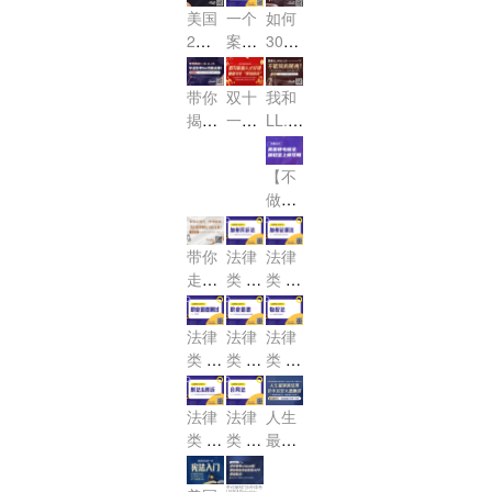
ST
考试
说及
动的
否“卷
美国
一个
如何
国律
考试
考计
笈快
（信
介绍
USB
LL.M
出新
2月
案件
30天
考帮
可能
划改
来
托
AR学
offe
高
律考
怎样
快速
助大
性及
怎么
领！
法）
r，请
习备
度”!
倒计
才能
提升
吗？
利
做！
公开
查收
带你
双十
我和
考经
时，
被纽
MBE
弊？
课名
揭秘
一职
LL.M
验分
成
Essa
约法
&J.D
额免
LL.
场绿
享
y和P
绩，
院受
不能
M. &
费
码-法
【不
T如
锁定
理
J.D.
说的
抢，
律专
做小
何不
考Ba
毕业
秘
仅限
场
白】
踩
r大
生考
密！
5
美国
坑！
盘！
Bar
带你
法律
法律
个！
律考
的那
走捷
类 U
类 U
超全
点
径，
SBA
SBA
+稳
事！
R 加
R 加
快速
法律
法律
法律
妥上
州民
州证
解
类 U
类 U
类 U
岸攻
诉法-
据法-
锁“美
SBA
SBA
SBA
略
Calif
Calif
国律
R 职
R 职
R 物
ornia
ornia
法律
法律
人生
师US
业道
业道
权法-
Civil
Evid
类 U
类 U
最坏
BA
德测
德-Pr
Real
Proc
ence
SBA
SBA
的结
R”！
Prop
试-M
ofess
edur
R 刑
R 合
果 也
带你解锁“涉外律考