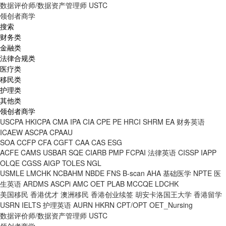
数据评价师/数据资产管理师
USTC
领创者商学
搜索
财务类
金融类
法律合规类
医疗类
移民类
护理类
其他类
领创者商学
USCPA
HKICPA
CMA
IPA
CIA
CPE
PE
HRCI
SHRM
EA
财务英语
ICAEW
ASCPA
CPAAU
SOA
CCFP
CFA
CGFT
CAA
CAS
ESG
ACFE
CAMS
USBAR
SQE
CIARB
PMP
FCPAI
法律英语
CISSP
IAPP
OLQE
CGSS
AIGP
TOLES
NGL
USMLE
LMCHK
NCBAHM
NBDE
FNS
B-scan
AHA
基础医学
NPTE
医
生英语
ARDMS
ASCPi
AMC
OET
PLAB
MCCQE
LDCHK
美国移民
香港优才
澳洲移民
香港创业续签
胡安卡洛国王大学
香港留学
USRN
IELTS
护理英语
AURN
HKRN
CPT/OPT
OET_Nursing
数据评价师/数据资产管理师
USTC