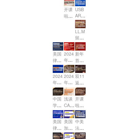
分
考试
胜！
之路
以及
名已
名通
AI智
e民
aw宪
析！
改革
开课
USB
线上
启
道已
学助
诉
法：
MCQ
终落
AR·
啦：
线下
动！
开
手2.0
法：
第一
Stud
定，
美国
加州
考试
放！
内测
第一
讲
y Gui
线上
律考
律考
全解
Fede
品鉴
LL.M
de联
讲
（公
远程
公开
改制
ral E
析
会
留学
邦法
（公
开
考试
课
viden
在
全攻
单选
开
课）
可以
之“合
ce联
即，
略：
题 公
课）
持续
美国
2024
新年
同
邦证
Cons
从选
开课
多
年龙
律考
首
法”来
据法
titutio
校到
邀您
久？
年开
USB
战，
nal L
啦！
第一
毕业
参
AR改
工首
2024
aw
讲公
2024
2024
双11
及考
加！
制来
播：
年2
（美
开
年法
年不
返场
BA
袭，
龙腾
月US
国宪
课，
学院
让内
系列
R，
如何
律
BAR
法）
它来
新
卷变
之涉
一站
美国
中国
浅谈
开课
抓住
界，
公开
了！！
生“春
内耗,
外法
式解
律
学生
CAB
啦，
为数
首战
课名
季入
看涉
律人
答！
AR加
考，
读LL.
2024
不多
必
额免
学礼
外法
才培
州律
年2
考前
M或
的考
胜，
费
美国
美国
中美
包”
律服
养计
考20
月美
30天
J.D.
试机
USB
抢！
律考
加州
法考
，令
务市
划
对参
24年
国律
AR通
冲
会！
TRU
律师
差异
人心
场是
加美
远程
考备
关秘
刺！