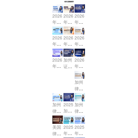
相关直播推荐
2026
2026
2026
年7
年7
年7
月US
月US
月US
BAR
BAR
BAR
2026
2026
2026
考前
冲刺
冲刺
年7
年7
年2
冲刺
班火
班火
月US
月US
月US
- 联
热进
热进
BAR
BAR
BAR
2026
加州
2026
邦法
行中-
行中
冲刺
冲刺
终极
年2
年2
证据
MBE
MBE
- MB
班火
班开
冲
月US
月美
法
核心
证据
E合
热进
课啦
刺，
BAR
国加
（Evi
串讲
法限
同法
加州
行中
- 距
最后
考前
州律
denc
-
时体
限时
律考
- MB
离改
2周
30天
e）
师CA
验课
体验
信托
E民
制你
必做
冲刺
核心
BAR
课！
法
诉法
还有
事
加州
2025
加州
- 联
考试
考点
（Tr
限时
4次
项！
加州
律考
律考
邦法
专享
冲刺
ust
体验
机
律考
核心
公司
MBE
会
课，
s）
课！
会！
代理
提分
小法
法高
助力
美国
2025
2025
核心
与合
大揭
精
效突
2026
年7
年7
律师
考点
伙法
秘！
讲：
破：
年2