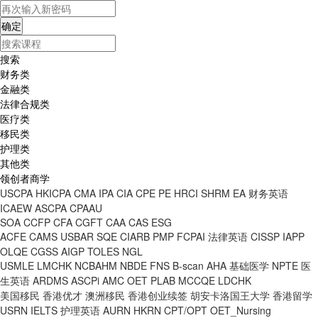
搜索
财务类
金融类
法律合规类
医疗类
移民类
护理类
其他类
领创者商学
USCPA
HKICPA
CMA
IPA
CIA
CPE
PE
HRCI
SHRM
EA
财务英语
ICAEW
ASCPA
CPAAU
SOA
CCFP
CFA
CGFT
CAA
CAS
ESG
ACFE
CAMS
USBAR
SQE
CIARB
PMP
FCPAI
法律英语
CISSP
IAPP
OLQE
CGSS
AIGP
TOLES
NGL
USMLE
LMCHK
NCBAHM
NBDE
FNS
B-scan
AHA
基础医学
NPTE
医
生英语
ARDMS
ASCPi
AMC
OET
PLAB
MCCQE
LDCHK
美国移民
香港优才
澳洲移民
香港创业续签
胡安卡洛国王大学
香港留学
USRN
IELTS
护理英语
AURN
HKRN
CPT/OPT
OET_Nursing