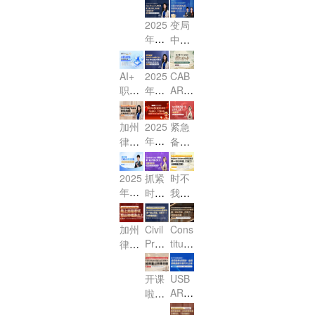
月考
月考
考试
精
精
Wills
中美
月加
期大
期大
探
讲，
2025
变局
（遗
讲：
执业
州律
冲刺
冲刺
秘：
攻克
年CA
中的
嘱）
Sere
讲师
考！
Essa
Essa
拿证
高频
BAR
选
na带
考点
带你
y & P
y & P
流程
难点
火热
择：
你攻
突破
直击
T守
T守
AI+
2025
CAB
与备
报名
2025
克高
与高
核
职业
年CA
AR报
分利
分利
考高
中 R
全球
频考
分策
心，
赋
BAR
名进
器
器
效路
eal P
法治
点，
略
稳-p
报名
能：
行
+万
+万
径
roper
加州
2025
紧急
格局
带你
ass
开始
涉外
中，
能公
能公
ty物
年蛇
律考
备
下，
突
高
啦！
法律
4月3
式
式
权法
年新
MBE
战！
USB
破‘小
分！
你准
职场
0日
——
——
第二
改M
春首
2025
AR与
法’失
2025
抓紧
时不
备好
第二
第一
变革
前提
讲公
C
播 灵
年CA
香港
分重
年2
时
我
了
弹
弹
与机
交申
Q！7
开
蛇献
BAR
OLQ
灾
月CA
间！
待：
吗？
（PT
（Es
遇 暨
请省
月律
考试
课，
瑞，
E的
区！"
BAR
2025
2025
篇）！
say
威普
下延
考新
临
亮相
加州
Civil
Cons
首战
职业
考前
CAB
CAB
篇）！
爱生
迟
Proc
titutio
动态
近！
啦！
律师
必
突围
准备
AR报
AR报
教育
费！
edur
nal L
分
考试
胜！
之路
以及
名已
名通
AI智
e民
aw宪
析！
改革
开课
USB
线上
启
道已
学助
诉
法：
MCQ
终落
AR·
啦：
线下
动！
开
手2.0
法：
第一
Stud
定，
美国
加州
考试
放！
内测