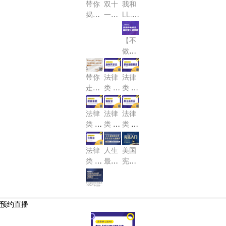
公开
查收
带你
双十
我和
考经
时，
被纽
MBE
弊？
课名
揭秘
一职
LL.M
验分
成
Essa
约法
&J.D
额免
LL.
场绿
享
y和P
绩，
院受
不能
M. &
费
码-法
【不
T如
锁定
理
J.D.
说的
抢，
律专
做小
何不
考Ba
毕业
秘
仅限
场
白】
踩
r大
生考
密！
5
美国
坑！
盘！
Bar
带你
法律
法律
个！
律考
的那
走捷
类 U
类 U
超全
点
径，
SBA
SBA
+稳
事！
R 加
R 职
快速
法律
法律
法律
妥上
州民
业道
解
类 U
类 U
类 U
岸攻
诉法-
德测
锁“美
SBA
SBA
SBA
略
Calif
试-M
国律
R 职
R 物
R 刑
ornia
法律
人生
美国
PRE
师US
业道
权法-
法&
Civil
类 U
最坏
宪法
BA
德-Pr
Real
刑诉-
Proc
SBA
的结
第一
R”！
Prop
ofess
Crimi
edur
R 合
果 也
讲：
erty
带你解锁“涉外律考
ional
nal L
USBAR”和“国际隐
e
私专业协会IAP
同法-
不过
宪法
P”新技能点！
Resp
aw a
Cont
是大
入门
预约直播
onsib
nd C
racts
器晚
CON
ility
rimin
STIT
成