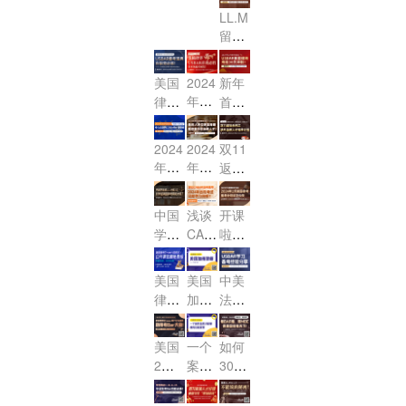
第一
讲
y Gui
线上
律考
律考
全解
Fede
品鉴
LL.M
de联
讲
（公
远程
公开
改制
ral E
析
会
留学
邦法
（公
开
考试
课
viden
在
全攻
单选
开
课）
可以
之“合
ce联
即，
略：
题 公
课）
持续
美国
2024
新年
同
邦证
Cons
从选
开课
多
年龙
律考
首
法”来
据法
titutio
校到
邀您
久？
年开
USB
战，
nal L
啦！
第一
毕业
参
AR改
工首
2024
aw
讲公
2024
2024
双11
及考
加！
制来
播：
年2
（美
开
年法
年不
返场
BA
袭，
龙腾
月US
国宪
课，
学院
让内
系列
R，
如何
律
BAR
法）
它来
新
卷变
之涉
一站
美国
中国
浅谈
开课
抓住
界，
公开
了！！
生“春
内耗,
外法
式解
律
学生
CAB
啦，
为数
首战
课名
季入
看涉
律人
答！
AR加
考，
读LL.
2024
不多
必
额免
学礼
外法
才培
州律
年2
考前
M或
的考
胜，
费
美国
美国
中美
包”
律服
养计
考20
月美
30天
J.D.
试机
USB
抢！
律考
加州
法考
，令
务市
划
对参
24年
国律
AR通
冲
会！
TRU
律师
差异
人心
场是
加美
远程
考备
关秘
刺！
ST
考试
说及
动的
否“卷
美国
一个
如何
国律
考试
考计
笈快
（信
介绍
USB
LL.M
出新
2月
案件
30天
考帮
可能
划改
来
托
AR学
offe
高
律考
怎样
快速
助大
性及
怎么
领！
法）
r，请
习备
度”!
倒计
才能
提升
吗？
利
做！