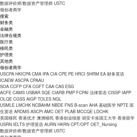
数据评价师/数据资产管理师
USTC
领创者商学
搜索
财务类
金融类
法律合规类
医疗类
移民类
护理类
其他类
领创者商学
USCPA
HKICPA
CMA
IPA
CIA
CPE
PE
HRCI
SHRM
EA
财务英语
ICAEW
ASCPA
CPAAU
SOA
CCFP
CFA
CGFT
CAA
CAS
ESG
ACFE
CAMS
USBAR
SQE
CIARB
PMP
FCPAI
法律英语
CISSP
IAPP
OLQE
CGSS
AIGP
TOLES
NGL
USMLE
LMCHK
NCBAHM
NBDE
FNS
B-scan
AHA
基础医学
NPTE
医
生英语
ARDMS
ASCPi
AMC
OET
PLAB
MCCQE
LDCHK
美国移民
香港优才
澳洲移民
香港创业续签
胡安卡洛国王大学
香港留学
USRN
IELTS
护理英语
AURN
HKRN
CPT/OPT
OET_Nursing
数据评价师/数据资产管理师
USTC