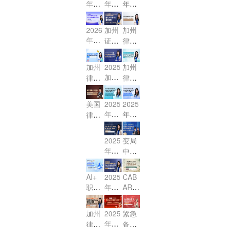
年7
年7
年2
冲刺
班火
班火
月US
月US
月US
- 联
热进
热进
BAR
BAR
BAR
2026
加州
加州
邦法
行中-
行中
冲刺
冲刺
终极
年2
证据
律考
MBE
MBE
- MB
班火
班开
冲
月US
法
信托
核心
证据
E合
热进
课啦
刺，
BAR
（Evi
法
串讲
法限
同法
加州
2025
加州
行中
- 距
最后
考前
denc
（Tr
-
时体
限时
加州
律考
律考
- MB
离改
2周
30天
e）
ust
验课
体验
律考
E民
核心
公司
制你
必做
冲刺
核心
s）
课！
代理
诉法
小法
法高
还有
事
- 联
美国
2025
2025
考点
核心
与合
限时
精
效突
4次
项！
年7
年7
邦法
律师
冲刺
考点
伙法
体验
讲：
破：
机
月考
月考
MBE
考试
课，
精
精
课！
Wills
中美
会！
提分
期大
期大
探
助力
讲，
2025
变局
（遗
讲：
执业
大揭
冲刺
冲刺
秘：
2026
攻克
年CA
中的
嘱）
Sere
讲师
秘！
Essa
Essa
年2
拿证
高频
BAR
选
na带
考点
带你
y & P
y & P
月加
流程
难点
火热
择：
你攻
突破
直击
T守
T守
AI+
2025
CAB
州律
与备
报名
2025
克高
与高
核
职业
年CA
AR报
分利
分利
考！
考高
中 R
全球
频考
分策
心，
赋
BAR
名进
器
器
效路
eal P
法治
点，
略
稳-p
报名
能：
行
+万
+万
径
roper
加州
2025
紧急
格局
带你
ass
开始
涉外
中，
能公
能公
ty物
年蛇
律考
备
下，
突
高