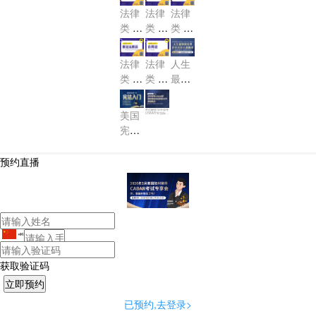
事！
R 加
R 加
快速
法律
法律
法律
妥上
州民
州证
解
类 U
类 U
类 U
岸攻
诉法-
据法-
锁“美
SBA
SBA
SBA
略
Calif
Calif
国律
R 职
R 职
R 物
ornia
ornia
法律
法律
人生
师US
业道
业道
权法-
Civil
Evid
类 U
类 U
最坏
BA
德测
德-Pr
Real
Proc
ence
SBA
SBA
的结
R”！
Prop
试-M
ofess
edur
R 刑
R 合
果 也
erty
带你解锁“涉外律考
ional
美国
PRE
USBAR”和“国际隐
e
私专业协会IAP
法&
同法-
不过
P”新技能点！
Resp
宪法
刑诉-
Cont
是大
onsib
第一
racts
Crimi
器晚
ility
讲：
预约直播
nal L
成
宪法
aw a
入门
nd C
CON
rimin
STIT
al Pr
UTIO
oced
+86
NAL
ure
LAW
获取验证码
已预约,去登录>