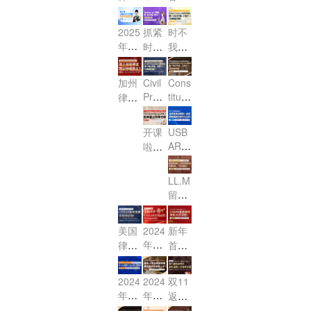
啦！
法律
4月3
式
式
权法
年新
MBE
战！
USB
破‘小
分！
你准
职场
0日
——
——
第二
改M
春首
2025
AR与
法’失
2025
抓紧
时不
备好
第二
第一
变革
前提
讲公
C
播 灵
年CA
香港
分重
年2
时
我
了
弹
弹
与机
交申
Q！7
开
蛇献
BAR
OLQ
灾
月CA
间！
待：
吗？
（PT
（Es
遇 暨
请省
月律
考试
课，
瑞，
E的
区！"
BAR
2025
2025
篇）！
say
威普
下延
考新
临
亮相
加州
Civil
Cons
首战
职业
考前
CAB
CAB
篇）！
爱生
迟
Proc
titutio
动态
近！
啦！
律师
必
突围
准备
AR报
AR报
教育
费！
edur
nal L
分
考试
胜！
之路
以及
名已
名通
AI智
e民
aw宪
析！
改革
开课
USB
线上
启
道已
学助
诉
法：
MCQ
终落
AR·
啦：
线下
动！
开
手2.0
法：
第一
Stud
定，
美国
加州
考试
放！
内测
第一
讲
y Gui
线上
律考
律考
全解
Fede
品鉴
LL.M
de联
讲
（公
远程
公开
改制
ral E
析
会
留学
邦法
（公
开
考试
课
viden
在
全攻
单选
开
课）
可以
之“合
ce联
即，
略：
题 公
课）
持续
美国
2024
新年
同
邦证
Cons
从选
开课
多
年龙
律考
首
法”来
据法
titutio
校到
邀您
久？
年开
USB
战，
nal L
啦！
第一
毕业
参
AR改
工首
2024
aw
讲公
2024
2024
双11
及考
加！
制来
播：
年2
（美
开
年法
年不
返场
BA
袭，
龙腾
月US
国宪
课，
学院
让内
系列
R，