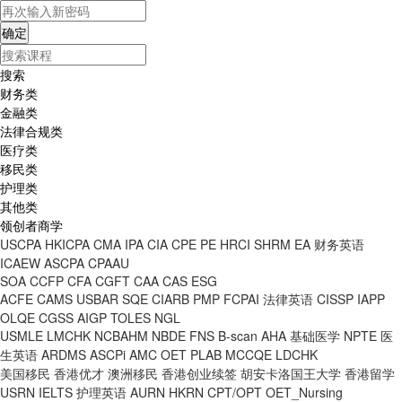
搜索
财务类
金融类
法律合规类
医疗类
移民类
护理类
其他类
领创者商学
USCPA
HKICPA
CMA
IPA
CIA
CPE
PE
HRCI
SHRM
EA
财务英语
ICAEW
ASCPA
CPAAU
SOA
CCFP
CFA
CGFT
CAA
CAS
ESG
ACFE
CAMS
USBAR
SQE
CIARB
PMP
FCPAI
法律英语
CISSP
IAPP
OLQE
CGSS
AIGP
TOLES
NGL
USMLE
LMCHK
NCBAHM
NBDE
FNS
B-scan
AHA
基础医学
NPTE
医
生英语
ARDMS
ASCPi
AMC
OET
PLAB
MCCQE
LDCHK
美国移民
香港优才
澳洲移民
香港创业续签
胡安卡洛国王大学
香港留学
USRN
IELTS
护理英语
AURN
HKRN
CPT/OPT
OET_Nursing