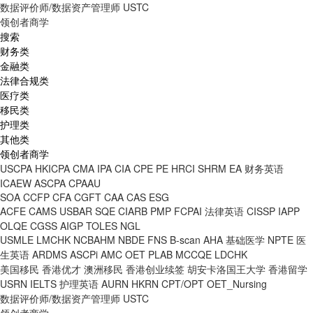
数据评价师/数据资产管理师
USTC
领创者商学
搜索
财务类
金融类
法律合规类
医疗类
移民类
护理类
其他类
领创者商学
USCPA
HKICPA
CMA
IPA
CIA
CPE
PE
HRCI
SHRM
EA
财务英语
ICAEW
ASCPA
CPAAU
SOA
CCFP
CFA
CGFT
CAA
CAS
ESG
ACFE
CAMS
USBAR
SQE
CIARB
PMP
FCPAI
法律英语
CISSP
IAPP
OLQE
CGSS
AIGP
TOLES
NGL
USMLE
LMCHK
NCBAHM
NBDE
FNS
B-scan
AHA
基础医学
NPTE
医
生英语
ARDMS
ASCPi
AMC
OET
PLAB
MCCQE
LDCHK
美国移民
香港优才
澳洲移民
香港创业续签
胡安卡洛国王大学
香港留学
USRN
IELTS
护理英语
AURN
HKRN
CPT/OPT
OET_Nursing
数据评价师/数据资产管理师
USTC