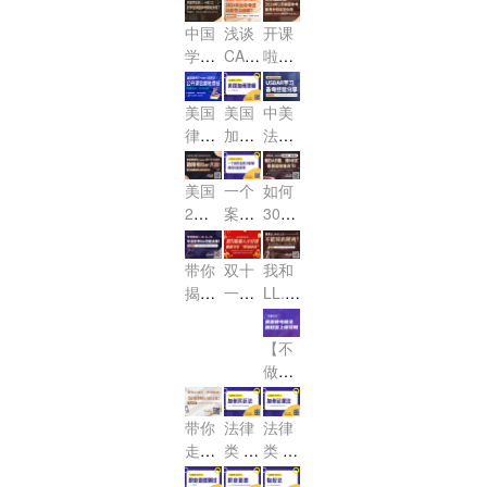
如何
律
BAR
法）
它来
新
卷变
之涉
一站
美国
中国
浅谈
开课
抓住
界，
公开
了！！
生“春
内耗,
外法
式解
律
学生
CAB
啦，
为数
首战
课名
季入
看涉
律人
答！
AR加
考，
读LL.
2024
不多
必
额免
学礼
外法
才培
州律
年2
考前
M或
的考
胜，
费
美国
美国
中美
包”
律服
养计
考20
月美
30天
J.D.
试机
USB
抢！
律考
加州
法考
，令
务市
划
对参
24年
国律
AR通
冲
会！
TRU
律师
差异
人心
场是
加美
远程
考备
关秘
刺！
ST
考试
说及
动的
否“卷
美国
一个
如何
国律
考试
考计
笈快
（信
介绍
USB
LL.M
出新
2月
案件
30天
考帮
可能
划改
来
托
AR学
offe
高
律考
怎样
快速
助大
性及
怎么
领！
法）
r，请
习备
度”!
倒计
才能
提升
吗？
利
做！
公开
查收
带你
双十
我和
考经
时，
被纽
MBE
弊？
课名
揭秘
一职
LL.M
验分
成
Essa
约法
&J.D
额免
LL.
场绿
享
y和P
绩，
院受
不能
M. &
费
码-法
【不
T如
锁定
理
J.D.
说的
抢，
律专
做小
何不
考Ba
毕业
秘
仅限
场
白】
踩
r大
生考
密！
5
美国
坑！
盘！
Bar
带你
法律
法律
个！
律考
的那
走捷
类 U
类 U
超全
点
径，
SBA
SBA
+稳